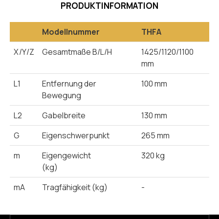
PRODUKTINFORMATION
Modellnummer
THFA
X/Y/Z
Gesamtmaße B/L/H
1425/1120/1100
mm
L1
Entfernung der
100 mm
Bewegung
L2
Gabelbreite
130 mm
G
Eigenschwerpunkt
265 mm
m
Eigengewicht
320 kg
(kg)
mA
Tragfähigkeit (kg)
-