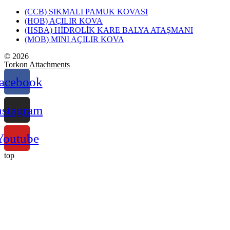
(CCB) SIKMALI PAMUK KOVASI
(HOB) AÇILIR KOVA
(HSBA) HİDROLİK KARE BALYA ATAŞMANI
(MOB) MINI AÇILIR KOVA
© 2026
Torkon Attachments
acebook
nstagram
Youtube
top