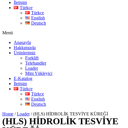
İletişim
Türkçe
Türkçe
English
Deutsch
Menü
Anasayfa
Hakkımızda
Ürünlerimiz
Forklift
Telehandler
Loader
Mini Yükleyici
E-Katalog
İletişim
Türkçe
Türkçe
English
Deutsch
Home
/
Loader
/ (HLS) HİDROLİK TESVİYE KÜREĞİ
(HLS) HİDROLİK TESVİYE