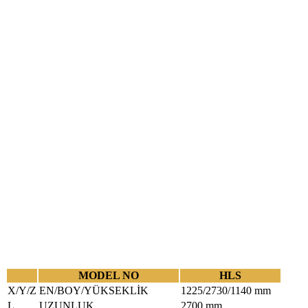
MODEL NO
HLS
X/Y/Z
EN/BOY/YÜKSEKLİK
1225/2730/1140 mm
L
UZUNLUK
2700 mm