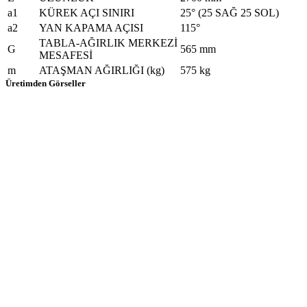
a1
KÜREK AÇI SINIRI
25° (25 SAĞ 25 SOL)
a2
YAN KAPAMA AÇISI
115°
TABLA-AĞIRLIK MERKEZİ
G
565 mm
MESAFESİ
m
ATAŞMAN AĞIRLIĞI (kg)
575 kg
Üretimden Görseller