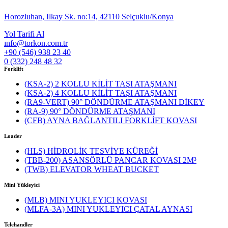
Horozluhan, Ilkay Sk. no:14, 42110 Selçuklu/Konya
Yol Tarifi Al
ınfo@torkon.com.tr
+90 (546) 938 23 40
0 (332) 248 48 32
Forklift
(KSA-2) 2 KOLLU KİLİT TAŞI ATAŞMANI
(KSA-2) 4 KOLLU KİLİT TAŞI ATAŞMANI
(RA9-VERT) 90° DÖNDÜRME ATAŞMANI DİKEY
(RA-9) 90° DÖNDÜRME ATAŞMANI
(CFB) AYNA BAĞLANTILI FORKLİFT KOVASI
Loader
(HLS) HİDROLİK TESVİYE KÜREĞİ
(TBB-200) ASANSÖRLÜ PANCAR KOVASI 2M³
(TWB) ELEVATOR WHEAT BUCKET
Mini Yükleyici
(MLB) MINI YUKLEYICI KOVASI
(MLFA-3A) MINI YUKLEYICI ÇATAL AYNASI
Telehandler