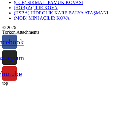
(CCB) SIKMALI PAMUK KOVASI
(HOB) AÇILIR KOVA
(HSBA) HİDROLİK KARE BALYA ATAŞMANI
(MOB) MINI AÇILIR KOVA
© 2026
Torkon Attachments
acebook
nstagram
Youtube
top