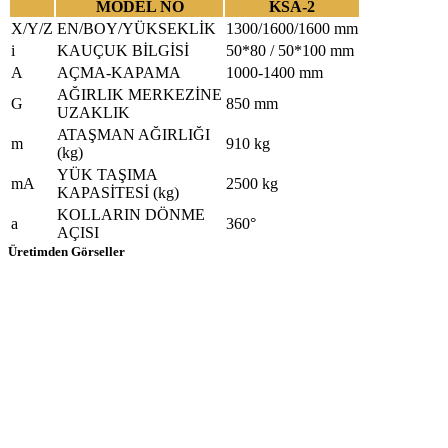
MODEL NO
KSA-2
X/Y/Z
EN/BOY/YÜKSEKLİK
1300/1600/1600 mm
i
KAUÇUK BİLGİSİ
50*80 / 50*100 mm
A
AÇMA-KAPAMA
1000-1400 mm
AĞIRLIK MERKEZİNE
G
850 mm
UZAKLIK
ATAŞMAN AĞIRLIĞI
m
910 kg
(kg)
YÜK TAŞIMA
mA
2500 kg
KAPASİTESİ (kg)
KOLLARIN DÖNME
a
360°
AÇISI
Üretimden Görseller