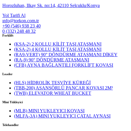
Horozluhan, Ilkay Sk. no:14, 42110 Selçuklu/Konya
Yol Tarifi Al
ınfo@torkon.com.tr
+90 (546) 938 23 40
0 (332) 248 48 32
Forklift
(KSA-2) 2 KOLLU KİLİT TAŞI ATAŞMANI
(KSA-2) 4 KOLLU KİLİT TAŞI ATAŞMANI
(RA9-VERT) 90° DÖNDÜRME ATAŞMANI DİKEY
(RA-9) 90° DÖNDÜRME ATAŞMANI
(CFB) AYNA BAĞLANTILI FORKLİFT KOVASI
Loader
(HLS) HİDROLİK TESVİYE KÜREĞİ
(TBB-200) ASANSÖRLÜ PANCAR KOVASI 2M³
(TWB) ELEVATOR WHEAT BUCKET
Mini Yükleyici
(MLB) MINI YUKLEYICI KOVASI
(MLFA-3A) MINI YUKLEYICI ÇATAL AYNASI
Telehandler