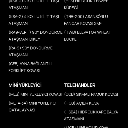
(KSA-2) 2 KOLLU KİLİT TAŞI
(HLS) HİDROLİK TESVİYE
ATAŞMANI
KÜREĞİ
(KSA-2) 4 KOLLU KİLİT TAŞI
(TBB-200) ASANSÖRLÜ
ATAŞMANI
PANCAR KOVASI 2M³
(RA9-VERT) 90° DÖNDÜRME
(TWB) ELEVATOR WHEAT
ATAŞMANI DİKEY
BUCKET
(RA-9) 90° DÖNDÜRME
ATAŞMANI
(CFB) AYNA BAĞLANTILI
FORKLİFT KOVASI
MINI YÜKLEYICI
TELEHANDLER
(MLB) MINI YUKLEYICI KOVASI
(CCB) SIKMALI PAMUK KOVASI
(MLFA-3A) MINI YUKLEYICI
(HOB) AÇILIR KOVA
ÇATAL AYNASI
(HSBA) HİDROLİK KARE BALYA
ATAŞMANI
(MOB) MINI AÇILIR KOVA