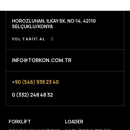
HOROZLUHAN, ILKAY SK. NO:14, 42110
SELÇUKLU/KONYA
YOL TARIFI AL
INFO@TORKON.COM.TR
+90 (546) 938 23 40
0 (332) 248 48 32
FORKLIFT
LOADER