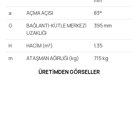
mm
a
AÇMA AÇISI
83°
G
BAĞLANTI-KÜTLE MERKEZİ
395 mm
UZAKLIĞI
H
HACİM (m³)
1,35
m
ATAŞMAN AĞIRLIĞI (kg)
715 kg
ÜRETIMDEN GÖRSELLER