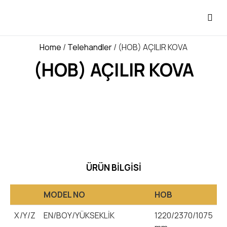
Home
/
Telehandler
/ (HOB) AÇILIR KOVA
(HOB) AÇILIR KOVA
ÜRÜN BILGISI
MODEL NO
HOB
X/Y/Z
EN/BOY/YÜKSEKLİK
1220/2370/1075