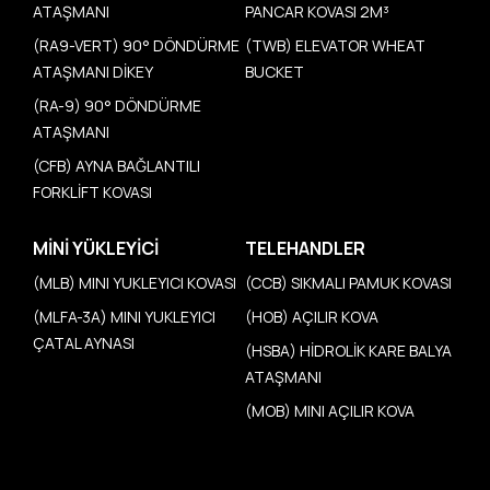
ATAŞMANI
PANCAR KOVASI 2M³
(RA9-VERT) 90° DÖNDÜRME
(TWB) ELEVATOR WHEAT
ATAŞMANI DİKEY
BUCKET
(RA-9) 90° DÖNDÜRME
ATAŞMANI
(CFB) AYNA BAĞLANTILI
FORKLİFT KOVASI
MINI YÜKLEYICI
TELEHANDLER
(MLB) MINI YUKLEYICI KOVASI
(CCB) SIKMALI PAMUK KOVASI
(MLFA-3A) MINI YUKLEYICI
(HOB) AÇILIR KOVA
ÇATAL AYNASI
(HSBA) HİDROLİK KARE BALYA
ATAŞMANI
(MOB) MINI AÇILIR KOVA