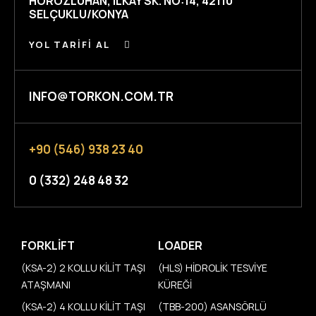
HOROZLUHAN, ILKAY SK. NO:14, 42110
SELÇUKLU/KONYA
YOL TARIFI AL
INFO@TORKON.COM.TR
+90 (546) 938 23 40
0 (332) 248 48 32
FORKLIFT
LOADER
(KSA-2) 2 KOLLU KİLİT TAŞI
(HLS) HİDROLİK TESVİYE
ATAŞMANI
KÜREĞİ
(KSA-2) 4 KOLLU KİLİT TAŞI
(TBB-200) ASANSÖRLÜ