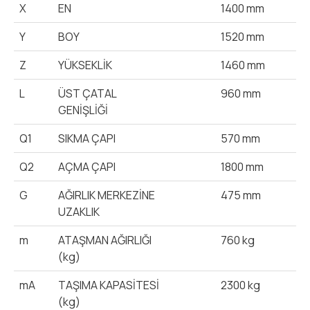
X
EN
1400 mm
Y
BOY
1520 mm
Z
YÜKSEKLİK
1460 mm
L
ÜST ÇATAL
960 mm
GENİŞLİĞİ
Q1
SIKMA ÇAPI
570 mm
Q2
AÇMA ÇAPI
1800 mm
G
AĞIRLIK MERKEZİNE
475 mm
UZAKLIK
m
ATAŞMAN AĞIRLIĞI
760 kg
(kg)
mA
TAŞIMA KAPASİTESİ
2300 kg
(kg)